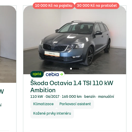
10 000 Kč na pojistku
30 000 Kč na protiúčet
ojeté
Škoda Octavia 1.4 TSI 110 kW
Ambition
kW
110 kW ∙ 06/2017 ∙ 165 000 km ∙ benzín ∙ manuální
Klimatizace
Parkovací asistent
í
Kožené prvky interiéru