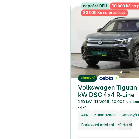
odpočet DPH
10 000 Kč na p
30 000 Kč na protiúčet
zánovní
Volkswagen Tiguan 2
kW DSG 4x4 R-Line
150 kW ∙ 11/2025 ∙ 10 004 km ∙ be
∙ 4x4
4x4
Klimatizace
Xenony/L
Parkovací asistent
+
1
další