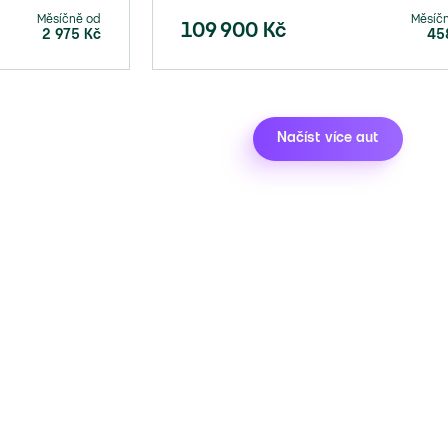
Měsíčně od
Měsíč
109 900
Kč
2 975
Kč
45
Načíst více aut
Direct auto