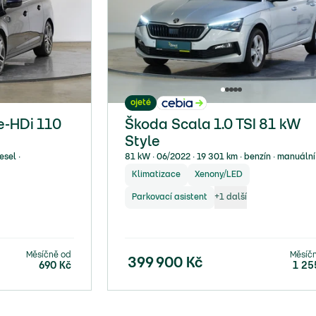
ojeté
e-HDi 110
Škoda Scala 1.0 TSI 81 kW
Style
esel ∙
81 kW ∙ 06/2022 ∙ 19 301 km ∙ benzín ∙ manuální
Klimatizace
Xenony/LED
Parkovací asistent
+
1
další
Měsíčně od
Měsíč
399 900
Kč
690
Kč
1 25