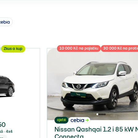
10 000 Kč na pojistku
30 000 Kč na proti
Zkus a kup
ojeté
50
Nissan Qashqai 1.2 i 85 kW 
ká ∙ 4x4
Connecta