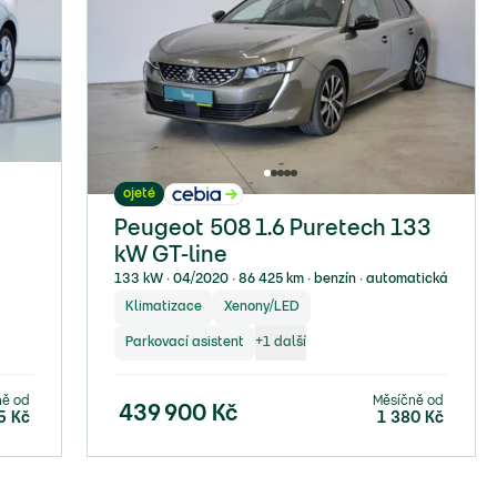
ojeté
Peugeot 508 1.6 Puretech 133
kW GT-line
133 kW ∙ 04/2020 ∙ 86 425 km ∙ benzín ∙ automatická
Klimatizace
Xenony/LED
Parkovací asistent
+
1
další
ně od
Měsíčně od
439 900
Kč
5
Kč
1 380
Kč