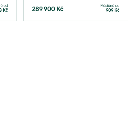
ně od
Měsíčně od
289 900
Kč
8
Kč
909
Kč