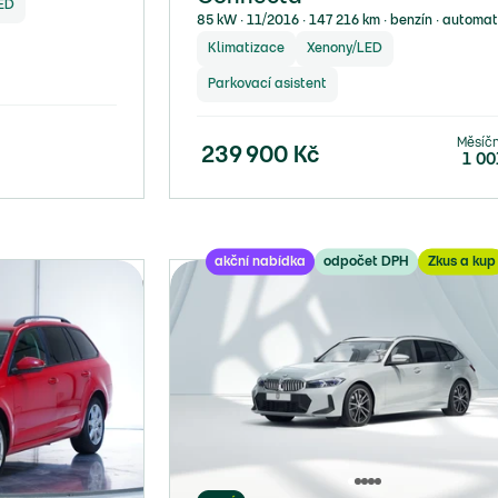
ED
85 kW ∙ 11/2016 ∙ 147 216 km ∙ benzín ∙ automa
Klimatizace
Xenony/LED
Parkovací asistent
Měsíč
239 900
Kč
1 00
akční nabídka
odpočet DPH
Zkus a kup