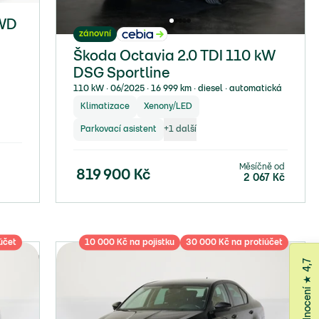
4WD
zánovní
Škoda Octavia 2.0 TDI 110 kW
DSG Sportline
110 kW ∙ 06/2025 ∙ 16 999 km ∙ diesel ∙ automatická
Klimatizace
Xenony/LED
Parkovací asistent
+
1
další
Měsíčně od
819 900
Kč
2 067
Kč
účet
10 000 Kč na pojistku
30 000 Kč na protiúčet
Google hodnocení ★ 4,7