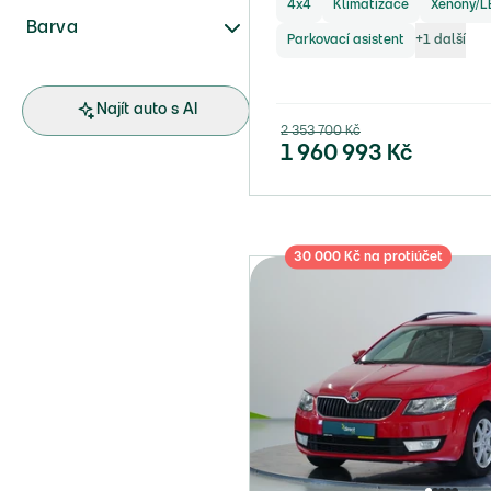
4x4
Klimatizace
Xenony/L
Barva
Parkovací asistent
+
1
další
Najít auto s AI
2 353 700
Kč
1 960 993
Kč
30 000 Kč na protiúčet