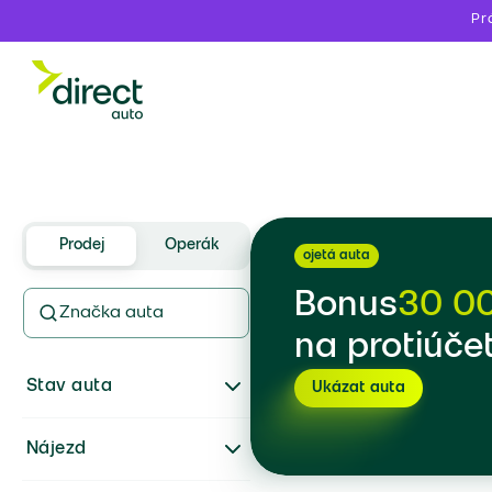
Pr
Prodej
Operák
ojetá auta
Bonus
30 0
Značka auta
na protiúče
Stav auta
Ukázat auta
Nájezd