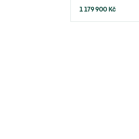
1 179 900
Kč
Naše služby
Značky