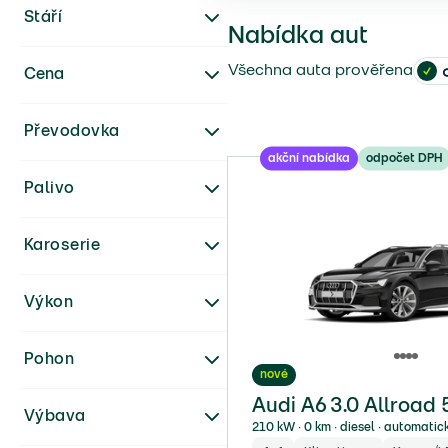
Stáří
Nabídka aut
Všechna auta prověřena
Cena
Převodovka
akční nabídka
odpočet DPH
Palivo
Karoserie
Výkon
Pohon
nové
Audi A6 3.0 Allroad 
Výbava
210 kW ∙ 0 km ∙ diesel ∙ automatic