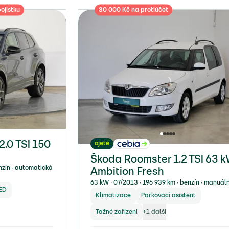
ojistku
30 000 Kč na protiúčet
ojeté
.0 TSI 150
Škoda Roomster 1.2 TSI 63 
nzín ∙ automatická
Ambition Fresh
63 kW ∙ 07/2013 ∙ 196 939 km ∙ benzín ∙ manuáln
ED
Klimatizace
Parkovací asistent
Tažné zařízení
+
1
další