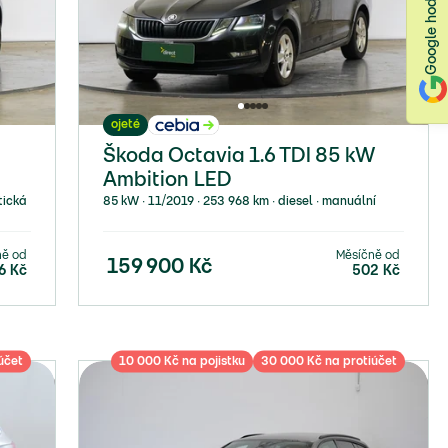
ojeté
Škoda Octavia 1.6 TDI 85 kW
Ambition LED
tická
85 kW ∙ 11/2019 ∙ 253 968 km ∙ diesel ∙ manuální
ně od
Měsíčně od
159 900
Kč
6
Kč
502
Kč
účet
10 000 Kč na pojistku
30 000 Kč na protiúčet