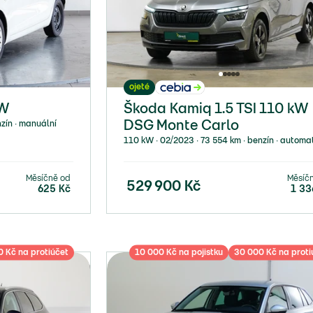
ojeté
kW
Škoda Kamiq 1.5 TSI 110 kW
nzín ∙ manuální
DSG Monte Carlo
110 kW ∙ 02/2023 ∙ 73 554 km ∙ benzín ∙ automa
Měsíčně od
Měsíč
529 900
Kč
625
Kč
1 33
 Kč na protiúčet
10 000 Kč na pojistku
30 000 Kč na proti