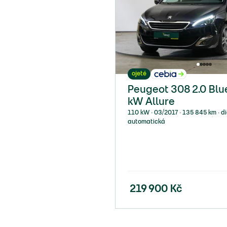
ojeté
Peugeot 308 2.0 Blu
kW Allure
110 kW ∙ 03/2017 ∙ 135 845 km ∙ di
automatická
219 900
Kč