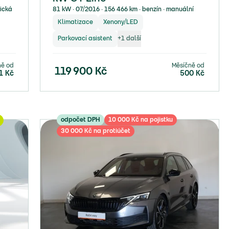
tická
81 kW ∙ 07/2016 ∙ 156 466 km ∙ benzín ∙ manuální
Klimatizace
Xenony/LED
Parkovací asistent
+
1
další
ně od
Měsíčně od
119 900
Kč
1
Kč
500
Kč
odpočet DPH
10 000 Kč na pojistku
30 000 Kč na protiúčet