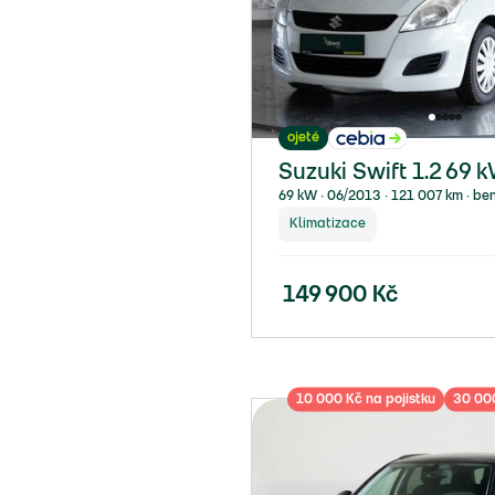
ojeté
Suzuki Swift 1.2 69 
69 kW ∙ 06/2013 ∙ 121 007 km ∙ be
Klimatizace
149 900
Kč
10 000 Kč na pojistku
30 000