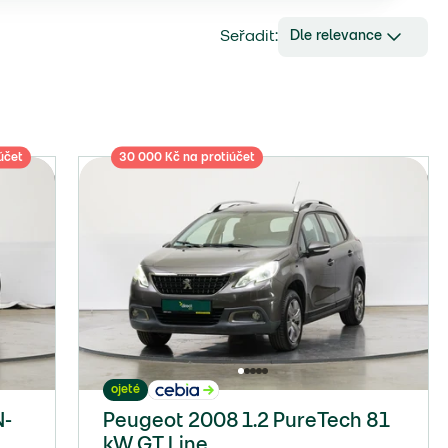
Seřadit:
Dle relevance
účet
30 000 Kč na protiúčet
ojeté
N-
Peugeot 2008 1.2 PureTech 81
kW GT Line