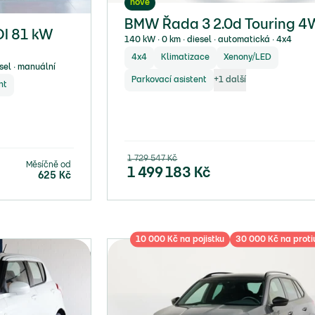
nové
BMW Řada 3 2.0d Touring 
DI 81 kW
140 kW ∙ 0 km ∙ diesel ∙ automatická ∙ 4x4
4x4
Klimatizace
Xenony/LED
sel ∙ manuální
Parkovací asistent
+
1
další
nt
1 729 547
Kč
Měsíčně od
1 499 183
Kč
625
Kč
10 000 Kč na pojistku
30 000 Kč na proti