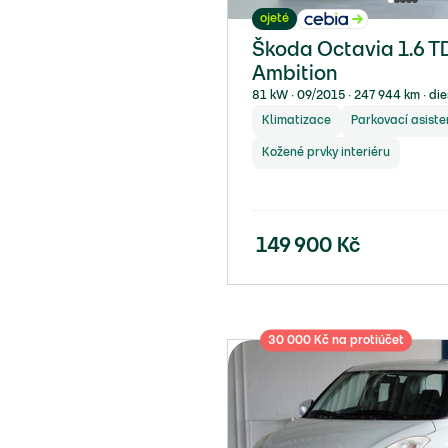
ojeté
Škoda Octavia 1.6 T
Ambition
81 kW ∙ 09/2015 ∙ 247 944 km ∙ die
Klimatizace
Parkovací asiste
Kožené prvky interiéru
149 900
Kč
30 000 Kč na protiúčet